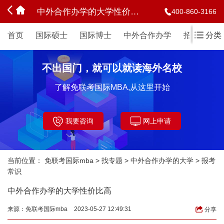
中外合作办学的大学性价比高
400-860-3166
首页
国际硕士
国际博士
中外合作办学
招生简章
分类
不出国门，就可以就读海外名校
了解免联考国际MBA,从这里开始
我要咨询
网上申请
当前位置：
免联考国际mba
>
找专题
>
中外合作办学的大学
>
报考
常识
中外合作办学的大学性价比高
来源：
免联考国际mba
2023-05-27 12:49:31
分享