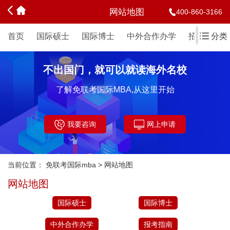
网站地图
400-860-3166
首页
国际硕士
国际博士
中外合作办学
招生简章
分类
不出国门，就可以就读海外名校
了解免联考国际MBA,从这里开始
我要咨询
网上申请
当前位置：
免联考国际mba
>
网站地图
网站地图
国际硕士
国际博士
中外合作办学
报考指南