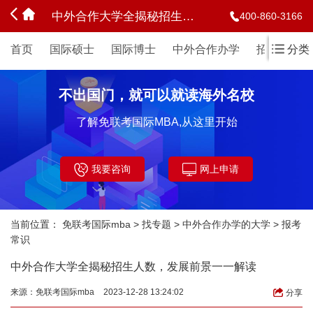
中外合作大学全揭秘招生人数，发展前景一一解读
400-860-3166
首页
国际硕士
国际博士
中外合作办学
招生简章
分类
不出国门，就可以就读海外名校
了解免联考国际MBA,从这里开始
我要咨询
网上申请
当前位置：
免联考国际mba
>
找专题
>
中外合作办学的大学
>
报考
常识
中外合作大学全揭秘招生人数，发展前景一一解读
来源：
免联考国际mba
2023-12-28 13:24:02
分享