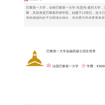
巴黎第一大学，全称巴黎第一大学-先贤祠-索邦大学，法语为“Unive
黎，其前身是巴黎索邦神学院，始建于13世纪，迄今
学科领域均处于法国顶尖地位，并在西方学术界享有崇
顶尖的专家学者，创造了无数垂范后世的学术经典。巴
至全球学术界有着重要影响，为法国与全世界培养了众
列。
巴黎第一大学金融双硕士招生简章
法国巴黎第一大学
学费：¥368