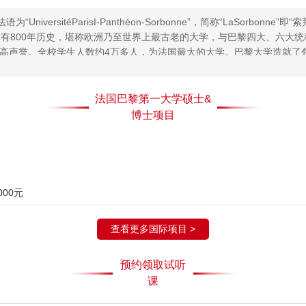
rsitéParisI-Panthéon-Sorbonne”，简称“LaSorbonne”
已有800年历史，堪称欧洲乃至世界上最古老的大学，与巴黎四大、六大
高声誉。全校学生人数约4万多人，为法国最大的大学。巴黎大学造就了
黎一大是一所以法律、政治、经济管理以及人文社会科学为主的法国顶尖
多精英人才。该校已发展成为具有国际影响力的学术中心，以其卓越的教
法国巴黎第一大学硕士&
博士项目
000元
查看更多国际项目 >
预约领取试听
课