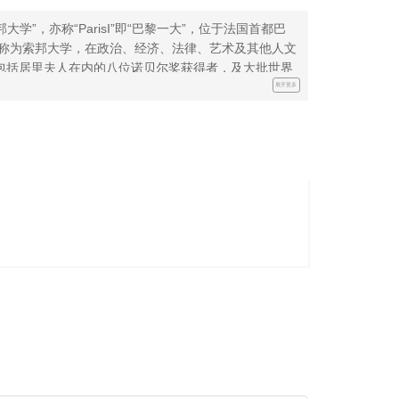
即“索邦大学”，亦称“ParisI”即“巴黎一大”，位于法国首都巴
统称为索邦大学，在政治、经济、法律、艺术及其他人文
包括居里夫人在内的八位诺贝尔奖获得者，及大批世界
公立高等院校，传承了法国精英教育的传统，在欧洲乃
展开更多
育质量和领先的科研水平跻身世界一流综合性大学之