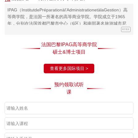
IPAG（InstitutdePréparationàl’AdministrationetàlaGestion）高
等商学院，是法国一所著名的高等商业学院。学院成立于1965
年，分别在法国首都巴黎市中心（6区）和南部著名旅游城市尼
斯市中心有两所校园。自1965年学校创办以来，凭借着独特的教
展开更多
学理念和具有创新精神的管理模式，IPAG高等商学院已经成为巴
黎高等商学院中领军集团中的重要一员。IPAG高等商学院在中国
法国巴黎IPAG高等商学院
已有近20年的发展历史，是最早进入中国的法国院校之一。凭借
硕士&博士项目
着其出色的教学实力与影响力，学校先后在国内成立昆明国际校
区与曹妃甸国际校区。其中曹妃甸国际校区是与曹妃甸国家自贸
查看更多国际项目 >
区区政府共建校区，建筑面积近6万平米。曹妃甸校区的建立不
仅将承担该校教学活动，还将承担法语国家考试、中法文化交流
预约领取试听
等重要活动。
课