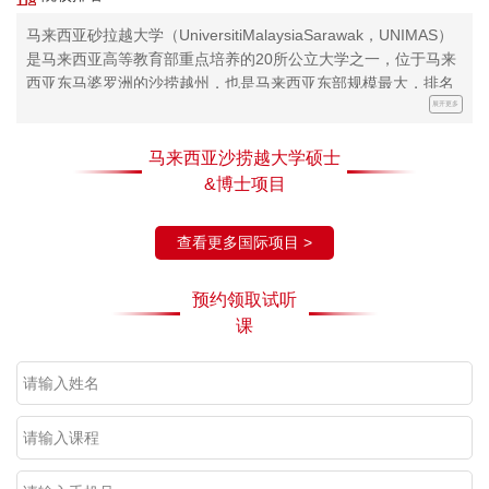
马来西亚砂拉越大学（UniversitiMalaysiaSarawak，UNIMAS）
是马来西亚高等教育部重点培养的20所公立大学之一，位于马来
西亚东马婆罗洲的沙捞越州，也是马来西亚东部规模最大，排名
第一的综合性大学。2022年QS世界大学排名世界第1001-1200
展开更多
名。经过十多年的发展，大学在校学生已经超过6000人，教职员
工超过1500人，大学主要的教学与研究方向集中于生物技术、资
马来西亚沙捞越大学硕士
源科学、信息技术、社会科学发展，自然资源与环境管理等多个
&博士项目
领域的学科。马来西亚砂拉越大学是一所综合性的公立大学，其
下设有8个学院，分别是：计算机科学与信息技术学院，商学
查看更多国际项目 >
院，工程学院，认知科学与人类发展学院，资源科学与技术学
院，社会科学学院，应用与创造性艺术学院，医药与健康科学学
预约领取试听
院。
课