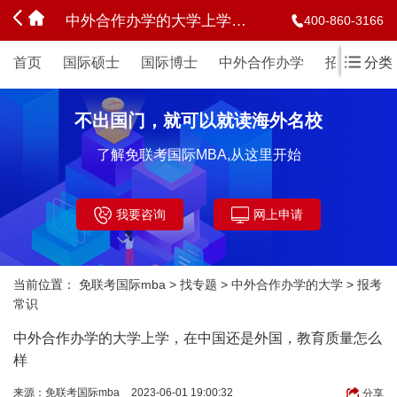
中外合作办学的大学上学，在中国还是外国，教育质量怎么样
400-860-3166
首页
国际硕士
国际博士
中外合作办学
招生简章
分类
不出国门，就可以就读海外名校
了解免联考国际MBA,从这里开始
我要咨询
网上申请
当前位置：
免联考国际mba
>
找专题
>
中外合作办学的大学
>
报考
常识
中外合作办学的大学上学，在中国还是外国，教育质量怎么
样
来源：
免联考国际mba
2023-06-01 19:00:32
分享